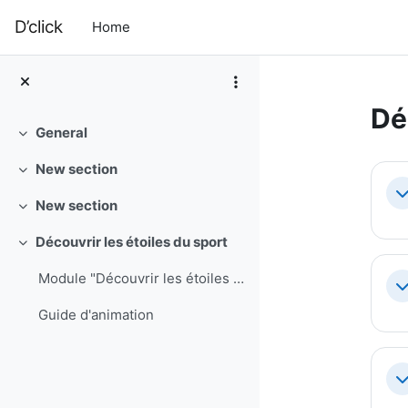
Skip to main content
D’click
Home
Dé
General
Collapse
Se
New section
Collapse
Co
New section
Collapse
Découvrir les étoiles du sport
Collapse
Module "Découvrir les étoiles du sport"
Co
Guide d'animation
Co