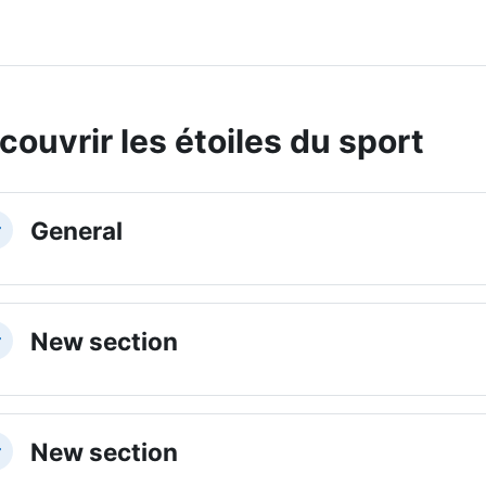
couvrir les étoiles du sport
ction outline
General
llapse
New section
llapse
New section
llapse